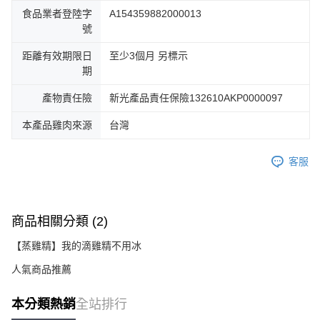
食品業者登陸字
A154359882000013
號
距離有效期限日
至少3個月 另標示
期
產物責任險
新光產品責任保險132610AKP0000097
本產品雞肉來源
台灣
客服
商品相關分類 (2)
【蒸雞精】我的滴雞精不用冰
人氣商品推薦
本分類熱銷
全站排行