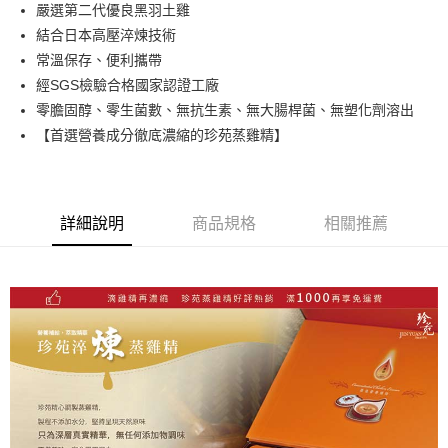
街口支付
嚴選第二代優良黑羽土雞
結合日本高壓淬煉技術
悠遊付
常溫保存、便利攜帶
ATM付款
經SGS檢驗合格國家認證工廠
零膽固醇、零生菌數、無抗生素、無大腸桿菌、無塑化劑溶出
運送方式
【首選營養成分徹底濃縮的珍苑蒸雞精】
宅配
每筆NT$160，滿NT$900(含以上)免運費
詳細說明
商品規格
相關推薦