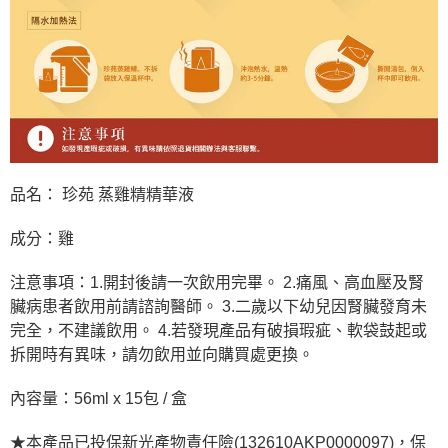
品名： 珍苑 蒸雞精精華液
成分：雞
注意事項：1.開封後請一次飲用完畢。 2.痛風、高血壓及腎
臟病患者飲用前請諮詢醫師。 3.二歲以下幼兒因腎臟發育未
完全，不建議飲用。 4.若發現產品有破損瑕疵、軟袋鼓起或
拆開時有異味，請勿飲用並向購買處更換。
內容量：56ml x 15包 / 盒
★本產品已投保新光產物責任險(132610AKP0000097)，保