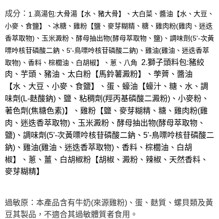
成分：
高湯包
:
大骨湯【水、豬大骨】、大白菜、醬油【水、大豆、
1.
小麥、食鹽】、冰糖、雞粉【
鹽、麥芽糊精、糖、雞肉粉
(
雞肉、迷迭
香萃取物
)
、玉米澱粉、酵母抽出物
(
酵母萃取物、鹽
)
、調味劑
(5'-
次黃
嘌呤核苷磷酸二鈉、
5'-
鳥嘌呤核苷磷酸二鈉
)
、雞油
(
雞油、迷迭香萃
2.獅子頭料包
:
豬絞
取物
)
、香料、棕櫚油、白胡椒
】、蔥、八角
肉、芋頭、豬油、太白粉【馬鈴薯澱粉】、荸薺、醬油
【水、大豆、小麥、食鹽】、蛋、蠔油【蠔汁、糖、水、調
味劑
(L-
麩酸鈉
)
、鹽、粘稠劑
(
羥丙基磷酸二澱粉
)
、小麥粉、
著色劑
(
焦糖色素
)
(
雞
】、雞粉【
鹽、麥芽糊精、糖、雞肉粉
肉、迷迭香萃取物
)
、玉米澱粉、酵母抽出物
(
酵母萃取物、
鹽
)
、調味劑
(5'-
次黃嘌呤核苷磷酸二鈉、
5'-
鳥嘌呤核苷磷酸二
鈉
)
、雞油
(
雞油、迷迭香萃取物
)
、香料、棕櫚油、白胡
椒
】、蔥、薑、白胡椒粉【胡椒、澱粉、辣椒、天然香料、
麥芽糊精】
過敏原：本產品含有牛奶(來源雞粉)、蛋、麩質、螺貝類及黃
豆其製品，不適合其過敏體質者食用。