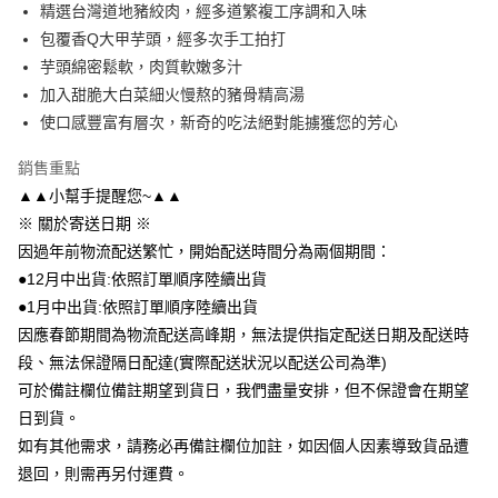
街口支付
精選台灣道地豬絞肉，經多道繁複工序調和入味
包覆香Q大甲芋頭，經多次手工拍打
悠遊付
芋頭綿密鬆軟，肉質軟嫩多汁
ATM付款
加入甜脆大白菜細火慢熬的豬骨精高湯
使口感豐富有層次，新奇的吃法絕對能擄獲您的芳心
運送方式
銷售重點
冷凍宅配
▲▲小幫手提醒您~▲▲
每筆NT$220，滿NT$1,000(含以上)免運費
※ 關於寄送日期 ※
因過年前物流配送繁忙，開始配送時間分為兩個期間：
●12月中出貨:依照訂單順序陸續出貨
●1月中出貨:依照訂單順序陸續出貨
因應春節期間為物流配送高峰期，無法提供指定配送日期及配送時
段、無法保證隔日配達(實際配送狀況以配送公司為準)
可於備註欄位備註期望到貨日，我們盡量安排，但不保證會在期望
日到貨。
如有其他需求，請務必再備註欄位加註，如因個人因素導致貨品遭
退回，則需再另付運費。