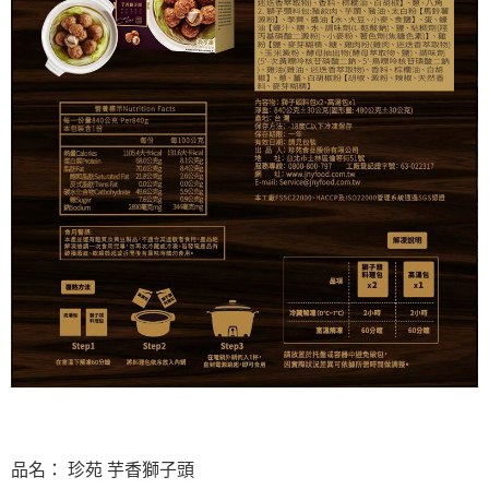
品名： 珍苑 芋香獅子頭