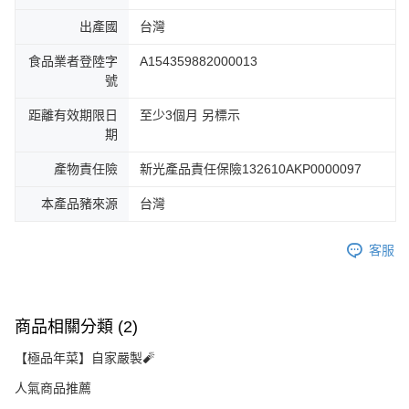
出產國
台灣
食品業者登陸字
A154359882000013
號
距離有效期限日
至少3個月 另標示
期
產物責任險
新光產品責任保險132610AKP0000097
本產品豬來源
台灣
客服
商品相關分類 (2)
【極品年菜】自家嚴製🧨
人氣商品推薦