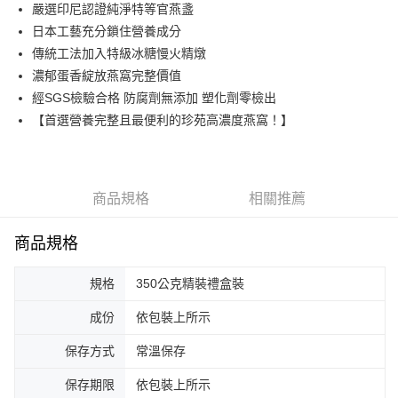
街口支付
嚴選印尼認證純淨特等官燕盞
日本工藝充分鎖住營養成分
悠遊付
傳統工法加入特級冰糖慢火精燉
ATM付款
濃郁蛋香綻放燕窩完整價值
經SGS檢驗合格 防腐劑無添加 塑化劑零檢出
運送方式
【首選營養完整且最便利的珍苑高濃度燕窩！】
宅配
每筆NT$160，滿NT$900(含以上)免運費
商品規格
相關推薦
商品規格
規格
350公克精裝禮盒裝
成份
依包裝上所示
保存方式
常溫保存
保存期限
依包裝上所示