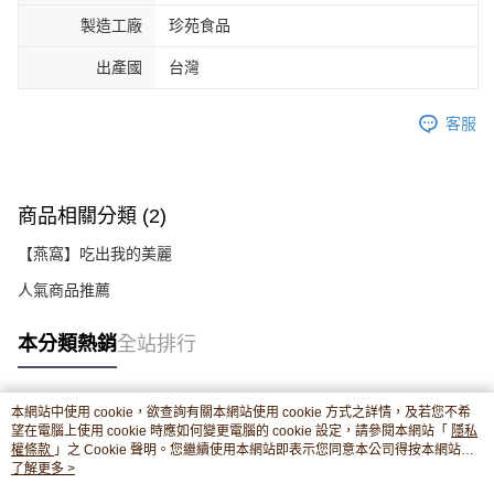
製造工廠
珍苑食品
出產國
台灣
客服
商品相關分類 (2)
【燕窩】吃出我的美麗
人氣商品推薦
本分類熱銷
全站排行
本網站中使用 cookie，欲查詢有關本網站使用 cookie 方式之詳情，及若您不希
熱門標籤
望在電腦上使用 cookie 時應如何變更電腦的 cookie 設定，請參閱本網站「
隱私
權條款
」之 Cookie 聲明。您繼續使用本網站即表示您同意本公司得按本網站使
用條款之 Cookie 聲明使用 cookie。
了解更多 >