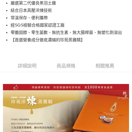
街口支付
嚴選第二代優良黑羽土雞
結合日本高壓淬煉技術
悠遊付
常溫保存、便利攜帶
ATM付款
經SGS檢驗合格國家認證工廠
零膽固醇、零生菌數、無抗生素、無大腸桿菌、無塑化劑溶出
運送方式
【首選營養成分徹底濃縮的珍苑蒸雞精】
宅配
每筆NT$160，滿NT$900(含以上)免運費
詳細說明
商品規格
相關推薦