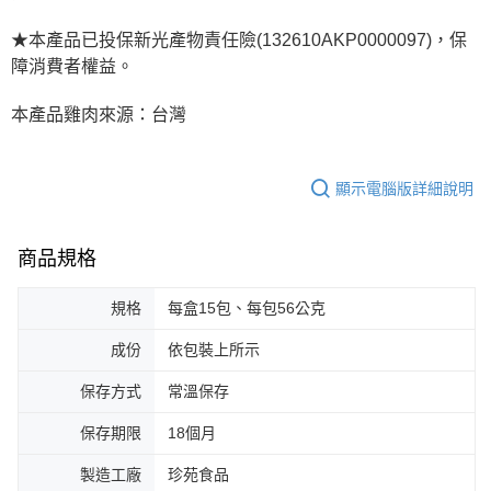
★本產品已投保新光產物責任險(132610AKP0000097)，保
障消費者權益。
本產品雞肉來源：台灣
顯示電腦版詳細說明
商品規格
規格
每盒15包、每包56公克
成份
依包裝上所示
保存方式
常溫保存
保存期限
18個月
製造工廠
珍苑食品