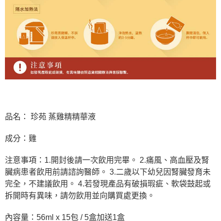
品名： 珍苑 蒸雞精精華液
成分：雞
注意事項：1.開封後請一次飲用完畢。 2.痛風、高血壓及腎
臟病患者飲用前請諮詢醫師。 3.二歲以下幼兒因腎臟發育未
完全，不建議飲用。 4.若發現產品有破損瑕疵、軟袋鼓起或
拆開時有異味，請勿飲用並向購買處更換。
內容量：56ml x 15包 / 5盒加送1盒