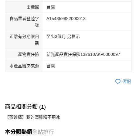
出產國
台灣
食品業者登陸字
A154359882000013
號
距離有效期限日
至少3個月 另標示
期
產物責任險
新光產品責任保險132610AKP0000097
本產品雞肉來源
台灣
客服
商品相關分類 (1)
【蒸雞精】我的滴雞精不用冰
本分類熱銷
全站排行