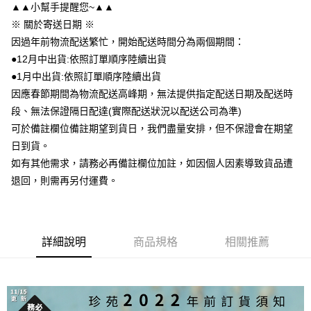
街口支付
▲▲小幫手提醒您~▲▲
※ 關於寄送日期 ※
悠遊付
因過年前物流配送繁忙，開始配送時間分為兩個期間：
ATM付款
●12月中出貨:依照訂單順序陸續出貨
●1月中出貨:依照訂單順序陸續出貨
運送方式
因應春節期間為物流配送高峰期，無法提供指定配送日期及配送時
段、無法保證隔日配達(實際配送狀況以配送公司為準)
冷凍宅配
可於備註欄位備註期望到貨日，我們盡量安排，但不保證會在期望
每筆NT$220，滿NT$1,000(含以上)免運費
日到貨。
如有其他需求，請務必再備註欄位加註，如因個人因素導致貨品遭
退回，則需再另付運費。
詳細說明
商品規格
相關推薦