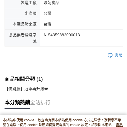
製造工廠
珍苑食品
出產國
台灣
本產品豬來源
台灣
食品業者登陸字
A154359882000013
號
客服
商品相關分類 (1)
【佛跳牆】冠軍再升級👑
本分類熱銷
全站排行
本網站中使用 cookie，欲查詢有關本網站使用 cookie 方式之詳情，及若您不希
熱門標籤
望在電腦上使用 cookie 時應如何變更電腦的 cookie 設定，請參閱本網站「
隱私