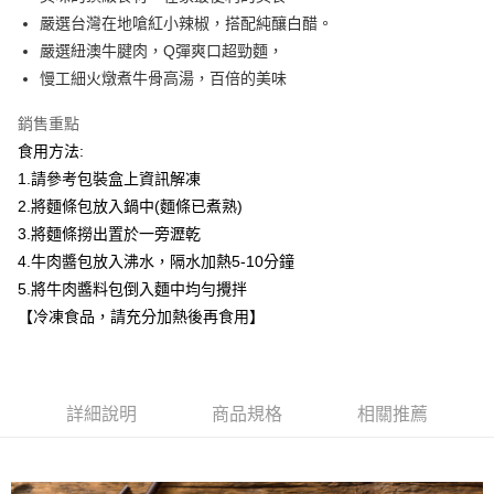
嚴選台灣在地嗆紅小辣椒，搭配純釀白醋。
悠遊付
嚴選紐澳牛腱肉，Q彈爽口超勁麵，
ATM付款
慢工細火燉煮牛骨高湯，百倍的美味
銷售重點
運送方式
食用方法:
冷凍宅配
1.請參考包裝盒上資訊解凍
每筆NT$220，滿NT$1,000(含以上)免運費
2.將麵條包放入鍋中(麵條已煮熟)
3.將麵條撈出置於一旁瀝乾
4.牛肉醬包放入沸水，隔水加熱5-10分鐘
5.將牛肉醬料包倒入麵中均勻攪拌
【冷凍食品，請充分加熱後再食用】
詳細說明
商品規格
相關推薦