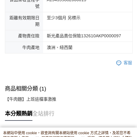
號
距離有效期限日
至少3個月 另標示
期
產物責任險
新光產品責任保險132610AKP0000097
牛肉產地
澳洲、紐西蘭
客服
商品相關分類 (1)
【牛肉麵】上班這檔事激推
本分類熱銷
全站排行
本網站中使用 cookie，欲查詢有關本網站使用 cookie 方式之詳情，及若您不希