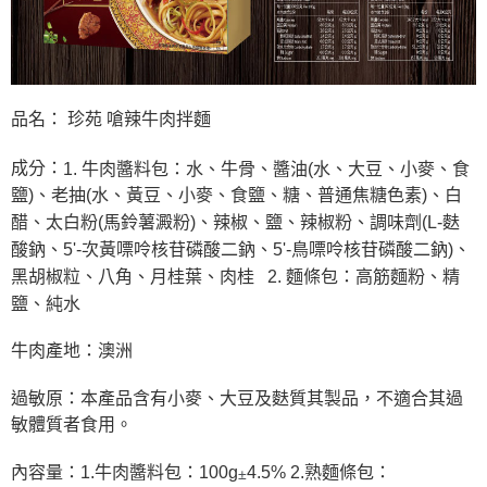
品名： 珍苑 嗆辣牛肉拌麵
成分：
1. 牛肉醬料包：水、牛骨、醬油(水、大豆、小麥、食
鹽)、老抽(水、黃豆、小麥、食鹽、糖、普通焦糖色素)、白
醋、太白粉(馬鈴薯澱粉)、辣椒、鹽、辣椒粉、調味劑(L-麩
酸鈉、5'-次黃嘌呤核苷磷酸二鈉、5'-鳥嘌呤核苷磷酸二鈉)、
2. 麵條包：高筋麵粉、精
黑胡椒粒、八角、月桂葉、肉桂
鹽、純水
牛肉產地：澳洲
過敏原：本產品含有小麥、大豆及麩質其製品，不適合其過
敏體質者食用。
內容量：1.牛肉醬料包：100g
4.5% 2.熟麵條包：
±