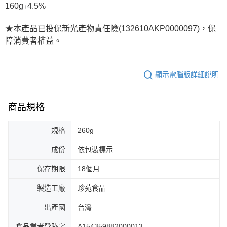
160g
4.5%
±
★本產品已投保新光產物責任險(132610AKP0000097)，保
障消費者權益。
顯示電腦版詳細說明
商品規格
規格
260g
成份
依包裝標示
保存期限
18個月
製造工廠
珍苑食品
出產國
台灣
食品業者登陸字
A154359882000013