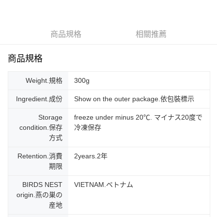
Apple Pay
街口支付
商品規格
相關推薦
悠遊付
ATM付款
商品規格
運送方式
Weight.規格
300g
冷凍宅配
Ingredient.成份
Show on the outer package.依包裝標示
每筆NT$220，滿NT$1,000(含以上)免運費
Storage
freeze under minus 20℃. マイナス20度で
condition.保存
冷凍保存
方式
Retention.消費
2years.2年
期限
BIRDS NEST
VIETNAM.ベトナム
origin.燕の巣の
産地