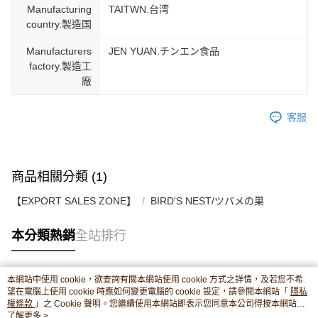
Manufacturing
TAITWN.台湾
country.製造国
Manufacturers
JEN YUAN.チンエン食品
factory.製造工
廠
客服
商品相關分類 (1)
【EXPORT SALES ZONE】
BIRD'S NEST/ツバメの巣
本分類熱銷
全站排行
本網站中使用 cookie，欲查詢有關本網站使用 cookie 方式之詳情，及若您不希
熱門標籤
望在電腦上使用 cookie 時應如何變更電腦的 cookie 設定，請參閱本網站「
隱私
權條款
」之 Cookie 聲明。您繼續使用本網站即表示您同意本公司得按本網站使
用條款之 Cookie 聲明使用 cookie。
了解更多 >