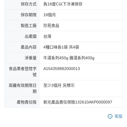
保存方式
負18度C以下冷凍保存
保存期限
18個月
製造工廠
珍苑食品
出產國
台灣
產品內容
4種口味各1袋 共4袋
淨重量
牛湯系列450g 雞湯系列400g
食品業者登陸字
A154359882000013
號
距離有效期限日
至少3個月 另標示
期
產物責任險
新光產品責任保險132610AKP0000097
客服