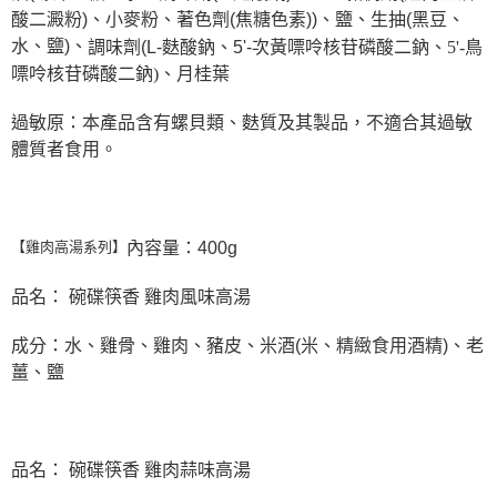
酸二澱粉)、小麥粉、著色劑(焦糖色素))、鹽、生抽(黑豆、
水、鹽)、
調味劑(L-麩酸鈉、5'-次黃嘌呤核苷磷酸二鈉、
5'-鳥
嘌呤核苷磷酸二鈉)
、
月桂葉
過敏原：本產品含有螺貝類、麩質及其製品，不適合其過敏
體質者食用。
內容量：400g
【雞肉高湯系列】
品名： 碗碟筷香 雞肉風味高湯
成分：水、雞骨、雞肉、豬皮、米酒(米、精緻食用酒精)、老
薑、鹽
品名： 碗碟筷香 雞肉蒜味高湯