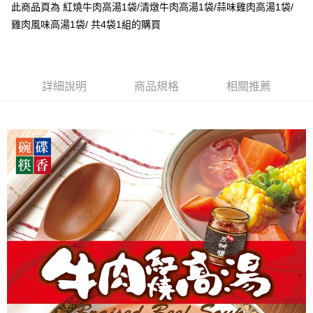
街口支付
此商品頁為 紅燒牛肉高湯1袋/清燉牛肉高湯1袋/蒜味雞肉高湯1袋/
雞肉風味高湯1袋/ 共4袋1組的購買
悠遊付
ATM付款
詳細說明
商品規格
相關推薦
運送方式
冷凍宅配
每筆NT$220，滿NT$1,000(含以上)免運費