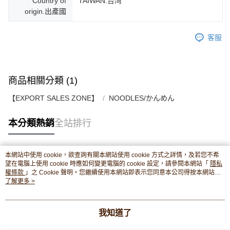
Country of
TAIWAN.台湾
origin.出產國
客服
商品相關分類 (1)
【EXPORT SALES ZONE】
NOODLES/かんめん
本分類熱銷
全站排行
本網站中使用 cookie，欲查詢有關本網站使用 cookie 方式之詳情，及若您不希
熱門標籤
望在電腦上使用 cookie 時應如何變更電腦的 cookie 設定，請參閱本網站「
隱私
權條款
」之 Cookie 聲明。您繼續使用本網站即表示您同意本公司得按本網站使
用條款之 Cookie 聲明使用 cookie。
了解更多 >
我知道了