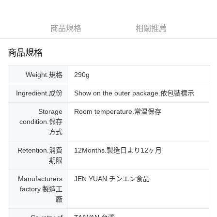
街口支付
商品規格
相關推薦
悠遊付
ATM付款
商品規格
運送方式
Weight.規格
290g
宅配
Ingredient.成份
Show on the outer package.依包裝標示
每筆NT$160，滿NT$900(含以上)免運費
Storage
Room temperature.常温保存
condition.保存
方式
Retention.消費
12Months.製造日より12ヶ月
期限
Manufacturers
JEN YUAN.チンエン食品
factory.製造工
廠