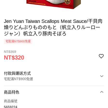
Jen Yuan Taiwan Scallops Meat Sauce/干貝肉
燥りどんぶりもののもと（帆立入りルーロー
ジャン）帆立入り豚肉そぼろ
宅配滿NT$900免運
NT$369
NT$320
付款與運送方式
宅配滿NT$900免運
付款方式
商品特色
信用卡一次付款
商品編號
LINE Pay
5659224