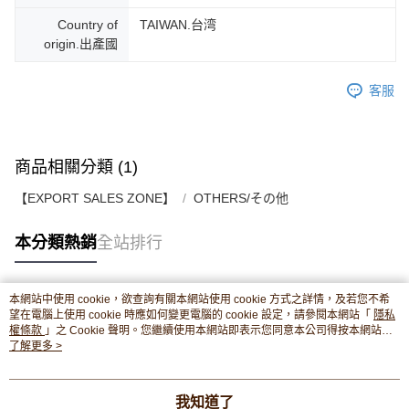
Country of
TAIWAN.台湾
origin.出產國
客服
商品相關分類 (1)
【EXPORT SALES ZONE】
OTHERS/その他
本分類熱銷
全站排行
本網站中使用 cookie，欲查詢有關本網站使用 cookie 方式之詳情，及若您不希
熱門標籤
望在電腦上使用 cookie 時應如何變更電腦的 cookie 設定，請參閱本網站「
隱私
權條款
」之 Cookie 聲明。您繼續使用本網站即表示您同意本公司得按本網站使
用條款之 Cookie 聲明使用 cookie。
了解更多 >
我知道了