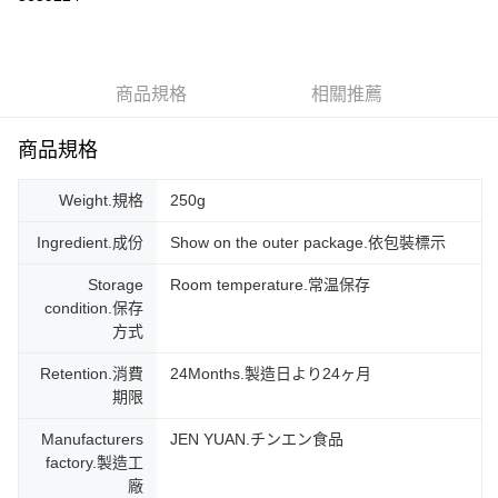
Apple Pay
街口支付
商品規格
相關推薦
悠遊付
ATM付款
商品規格
運送方式
Weight.規格
250g
宅配
Ingredient.成份
Show on the outer package.依包裝標示
每筆NT$160，滿NT$900(含以上)免運費
Storage
Room temperature.常温保存
condition.保存
方式
Retention.消費
24Months.製造日より24ヶ月
期限
Manufacturers
JEN YUAN.チンエン食品
factory.製造工
廠