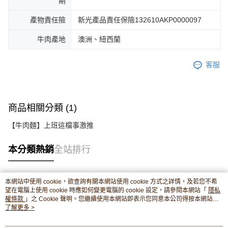
期
產物責任險
新光產品責任保險132610AKP0000097
牛肉產地
澳洲、紐西蘭
客服
商品相關分類 (1)
【牛肉麵】上班這檔事激推
本分類熱銷
全站排行
本網站中使用 cookie，欲查詢有關本網站使用 cookie 方式之詳情，及若您不希
熱門標籤
望在電腦上使用 cookie 時應如何變更電腦的 cookie 設定，請參閱本網站「
隱私
權條款
」之 Cookie 聲明。您繼續使用本網站即表示您同意本公司得按本網站使
用條款之 Cookie 聲明使用 cookie。
了解更多 >