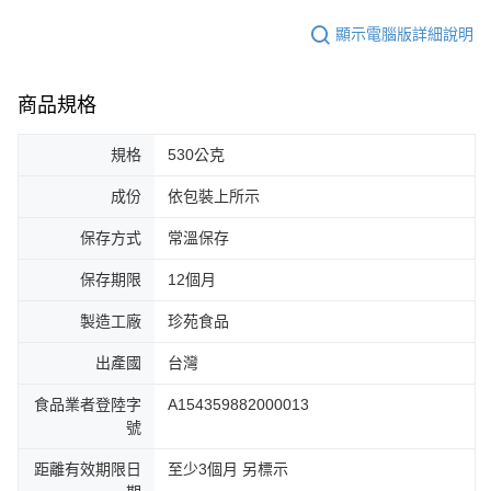
顯示電腦版詳細說明
商品規格
規格
530公克
成份
依包裝上所示
保存方式
常溫保存
保存期限
12個月
製造工廠
珍苑食品
出產國
台灣
食品業者登陸字
A154359882000013
號
距離有效期限日
至少3個月 另標示