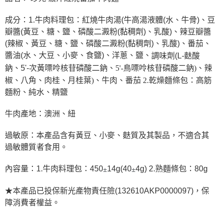
成分：1.牛肉料理包：紅燒牛肉湯(牛高湯液體(水、牛骨)、豆
瓣醬(黃豆、糖、鹽、磷酸二澱粉(黏稠劑)、乳酸)、辣豆瓣醬
(辣椒、黃豆、糖、鹽、磷酸二澱粉(黏稠劑)、乳酸)、番茄、
醬油(水、大豆、小麥、食鹽)、洋蔥、鹽、
調味劑(L-麩酸
鈉、5'-次黃嘌呤核苷磷酸二鈉、
5'-鳥嘌呤核苷磷酸二鈉
)、辣
椒、八角、肉桂、月桂葉)、牛肉、番茄 2.乾燥麵條包：高筋
麵粉、純水、精鹽
牛肉產地：澳洲、紐
過敏原：本產品含有黃豆、小麥、麩質及其製品，不適合其
過敏體質者食用。
內容量：1.牛肉料理包：450
14g(40
4g) 2.熟麵條包：80g
±
±
★本產品已投保新光產物責任險(132610AKP0000097)，保
障消費者權益。