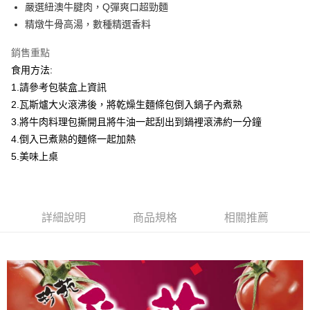
街口支付
嚴選紐澳牛腱肉，Q彈爽口超勁麵
精燉牛骨高湯，數種精選香料
悠遊付
銷售重點
ATM付款
食用方法:
1.請參考包裝盒上資訊
運送方式
2.瓦斯爐大火滾沸後，將乾燥生麵條包倒入鍋子內煮熟
宅配
3.將牛肉料理包撕開且將牛油一起刮出到鍋裡滾沸約一分鐘
每筆NT$160，滿NT$900(含以上)免運費
4.倒入已煮熟的麵條一起加熱
5.美味上桌
詳細說明
商品規格
相關推薦