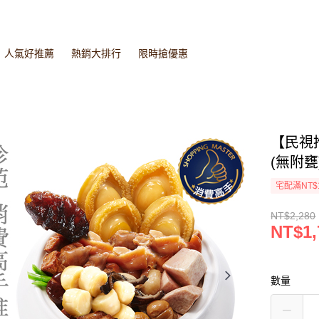
人氣好推薦
熱銷大排行
限時搶優惠
【民視
(無附
宅配滿NT$
NT$2,280
NT$1,
數量