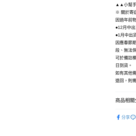
▲▲小幫手
冷凍宅配
※ 關於寄
每筆NT$2
因過年前
●12月中
●1月中出
因應春節
段、無法保
可於備註
日到貨。
如有其他
退回，則
商品相關分
【佛跳牆】
分享