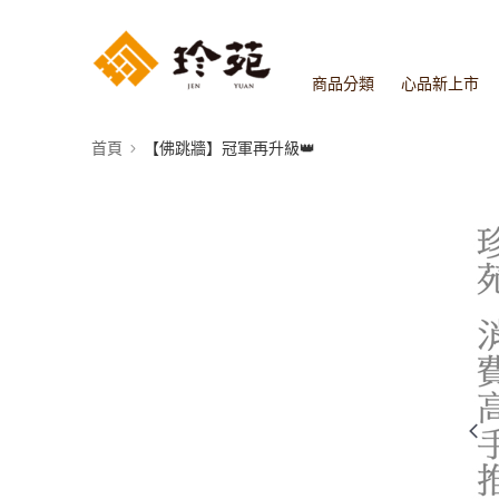
商品分類
心品新上市
首頁
【佛跳牆】冠軍再升級👑