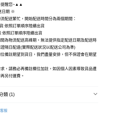
提醒您~▲▲
送日期 ※
20，滿NT$1,000(含以上)免運費
物流配送繁忙，開始配送時間分為兩個期間：
出貨:依照訂單順序陸續出貨
貨:依照訂單順序陸續出貨
期間為物流配送高峰期，無法提供指定配送日期及配送時
證隔日配達(實際配送狀況以配送公司為準)
欄位備註期望到貨日，我們盡量安排，但不保證會在期望
需求，請務必再備註欄位加註，如因個人因素導致貨品遭
需再另付運費。
類 (1)
冠軍再升級👑
客服