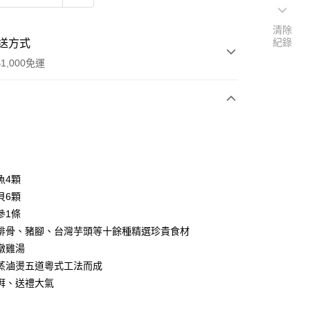
清除
紀錄
送方式
1,000免運
次付款
魚4顆
貝6顆
參1條
排骨、豬腳、台灣芋頭等十餘種精選珍貴食材
燉雞湯
蒸滷燙五道粵式工法而成
湃、送禮大氣