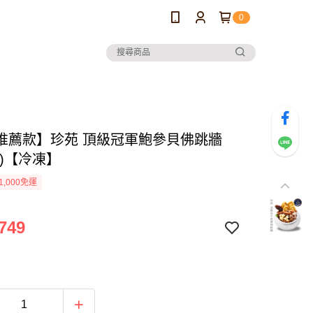
0
推薦款】珍苑 頂級冠軍鮑參貝佛跳牆
甕)【冷凍】
1,000免運
749