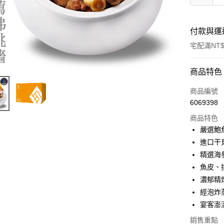
付款與運
宅配滿NT$
付款方式
商品特色
信用卡一
商品編號
6069398
LINE Pay
商品特色
Apple Pay
嚴選鮑
進口干
街口支付
精選海
悠遊付
魚皮、
濃郁精
ATM付款
經泡炸
宴客澎
運送方式
銷售重點