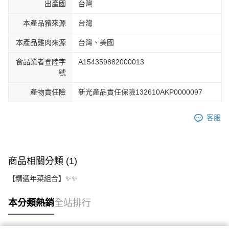
出產國
台灣
本產品豬來源
台灣
本產品雞肉來源
台灣、美國
食品業者登陸字
A154359882000013
號
產物責任險
新光產品責任保險132610AKP0000097
客服
商品相關分類 (1)
【精選年菜組合】✨✨
本分類熱銷
全站排行