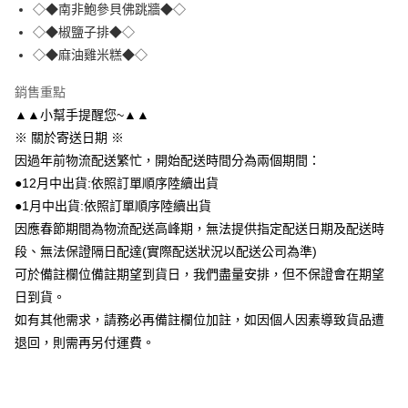
街口支付
◇◆南非鮑參貝佛跳牆◆◇
◇◆椒鹽子排◆◇
悠遊付
◇◆麻油雞米糕◆◇
ATM付款
銷售重點
▲▲小幫手提醒您~▲▲
運送方式
※ 關於寄送日期 ※
冷凍宅配
因過年前物流配送繁忙，開始配送時間分為兩個期間：
每筆NT$220，滿NT$1,000(含以上)免運費
●12月中出貨:依照訂單順序陸續出貨
●1月中出貨:依照訂單順序陸續出貨
因應春節期間為物流配送高峰期，無法提供指定配送日期及配送時
段、無法保證隔日配達(實際配送狀況以配送公司為準)
可於備註欄位備註期望到貨日，我們盡量安排，但不保證會在期望
日到貨。
如有其他需求，請務必再備註欄位加註，如因個人因素導致貨品遭
退回，則需再另付運費。