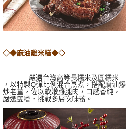
◇◆麻油雞米糕◆◇
嚴選台灣高等長糯米及圓糯米
Q
，以特製
彈比例混合烹煮，搭配麻油爆
炒老薑，佐以軟嫩雞腿肉，口感香純，
嚴選雙糯，挑戰多層次味蕾。