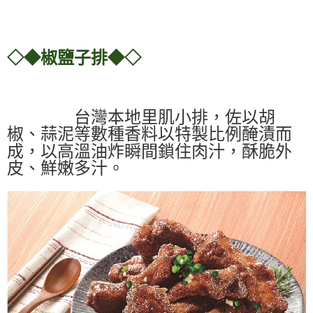
◇◆椒鹽子排◆◇
台灣本地里肌小排，佐以胡
椒、蒜泥等數種香料以特製比例醃漬而
成，以高溫油炸瞬間鎖住肉汁，酥脆外
皮、鮮嫩多汁。