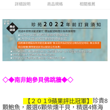
詳細說明
商品規格
相關推薦
◇◆南非鮑參貝佛跳牆◆◇
珍貴
9
8
【２０１
蘋果評比冠軍】
6
4
顆鮑魚，嚴選
顆柴燻干貝，精選
條海